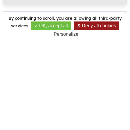
By continuing to scroll,
you are allowing all third-party
services
OK, accept all
Deny all cookies
Personalize
3 AOÛT 2026
RÉSULTATS PUBLIÉS
Junior Series 09/07
SIMPLE SCORE MAXIMUM
EN SAVOIR PLUS