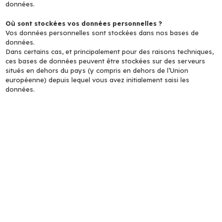
données.
Où sont stockées vos données personnelles ?
Vos données personnelles sont stockées dans nos bases de
données.
Dans certains cas, et principalement pour des raisons techniques,
ces bases de données peuvent être stockées sur des serveurs
situés en dehors du pays (y compris en dehors de l’Union
européenne) depuis lequel vous avez initialement saisi les
données.
Modifications et mises à jour de la Politique de
Confidentialité
En utilisant le site Internet https://www.golfilbiarritz.com, vous
acceptez la collecte, l’utilisation et la divulgation de vos
informations de la manière décrite dans cette Politique de
Confidentialité. Cette Politique de Confidentialité peut être
modifiée et mise à jour. En cas de modification ou de mise à jour,
la Politique de Confidentialité révisée sera mise en ligne sur le site
https://www.golfilbiarritz.com, avec mention de la dernière date de
mise à jour. Veuillez vérifier régulièrement le site Internet
https://www.golfilbiarritz.com , pour rester informé de tout
changement ou mise à jour de la Politique de Confidentialité et
des pratiques. Si vous autorisez la Société des Golfs de Biarritz à